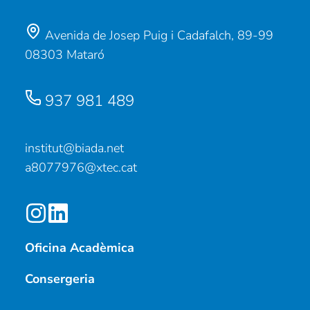
Avenida de Josep Puig i Cadafalch, 89-99
08303 Mataró
937 981 489
institut@biada.net
a8077976@xtec.cat
Oficina Acadèmica
Consergeria