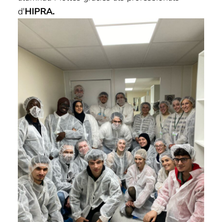
d'
HIPRA.