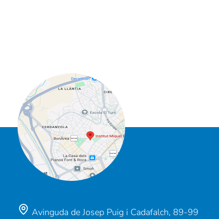
Avinguda de Josep Puig i Cadafalch, 89-99