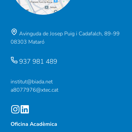
Avinguda de Josep Puig i Cadafalch, 89-99
08303 Mataró
937 981 489
institut@biada.net
a8077976@xtec.cat
Oficina Acadèmica