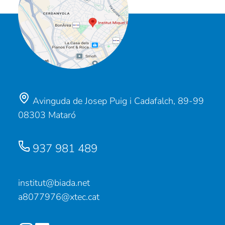
Avinguda de Josep Puig i Cadafalch, 89-99
08303 Mataró
937 981 489
institut@biada.net
a8077976@xtec.cat