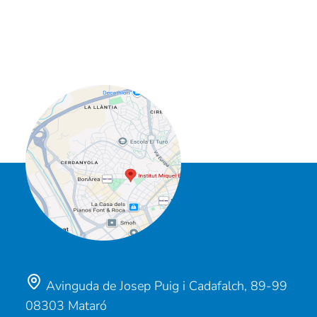
Avinguda de Josep Puig i Cadafalch, 89-99
08303 Mataró